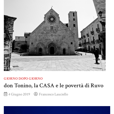
GIORNO DOPO GIORNO
don Tonino, la CASA e le povertà di Ruvo
4 Giugno 2019
Francesco Lauciello