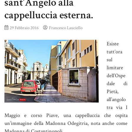
sant’Angelo alla
cappelluccia esterna.
29 Febbraio 2016
Francesco Lauciello
Esiste
tutt’ora
sul
limitare
dell’Ospe
dale di
Pietà,
all’angolo
tra via I
Maggio e corso Piave, una cappelluccia che ospita
un’immagine della Madonna Odegitria, nota anche come
Madonna di Costantinopoli.