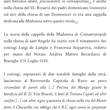
sant’Antonio abate,
precisamente in cornuepistolae
e anche
(2)
nella chiesa del SS. Rosario dei padri domenicani (esistente
sul sito della chiesa di san Domenico) vi era una cappella
dedicata alla Madonna sotto questo titolo
.
(3)
La storia della cappella della Madonna di Costantinopoli
nella chiesa di sant’Angelo ha inizio con il testamento dei
coniugi Luigi de Lampis e Francesca Acquaviva, redatto
per mano del Notaio Andrea Matteo Berarducci di
Bisceglie il 31 Luglio 1545.
I coniugi, esponenti di due notabili famiglie della città,
lasciarono al Reverendo Capitolo di Ruvo
un parco
circondato di pareti alla […] Pescina del Mango giusto lo
beneficio del R. D. Vito Brucoli, li beni di Troiano Caputi ed altri
confini […] con altre vigne quaranta di chiuso nella via del Monte
detto il Checarello con obbligo che il R.C. ogni anno in perpetum