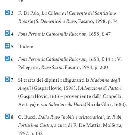
46
3
F. Di Palo,
La Chiesa e il Convento del Santissimo
Rosario (S. Domenico) a Ruvo
, Fasano, 1998, p. 74
4
Fons Perennis Cathedralis Ruborum,
1658, f. 47
5
Ibidem
6
Fons Perennis Cathedralis Ruborum,
1658, f. 14 t.; V.
Pellegrini,
Ruvo Sacra
, Fasano, 1994, p. 200
7
Si tratta dei dipinti raffiguranti la
Madonna degli
Angeli
(GasparHovic, 1598), l’
Adorazione di Pastori
(GasparHovic, 1613 – proveniente dalla Cappella
Avitaya) e
san Salvatore da Horta
(Nicola Gliri, 1680).
8
C. Bucci,
Dalla Ruvo “nobile e aristocratica”
, in
Rubi
Fortissima Castra
, a cura di F. De Mattia, Molfetta,
1997, p. 132