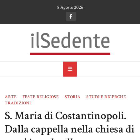
Skip
8 Agosto 2026
to
content
il Sedente
Cultura, arte e tradizioni a Ruvo di Puglia
ARTE
FESTE RELIGIOSE
STORIA
STUDI E RICERCHE
TRADIZIONI
S. Maria di Costantinopoli.
Dalla cappella nella chiesa di