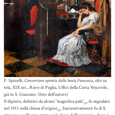
F. Spinelli,
Conversione operata dalla beata Francesca
, olio su
tela, XIX sec., Ruvo di Puglia, Uffici della Curia Vescovile,
già in S. Giacomo. (foto dell’autore)
Il dipinto, definito da alcuni “magnifica pala”
, fu segnalato
(3)
nel 1915 nella chiesa d’origine
. Successivamente fu di lì
(4)