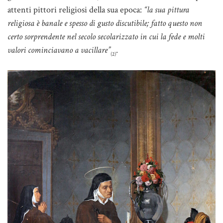
attenti pittori religiosi della sua epoca:
“la sua pittura
religiosa è banale e spesso di gusto discutibile; fatto questo non
certo sorprendente nel secolo secolarizzato in cui la fede e molti
valori cominciavano a vacillare”
.
(2)