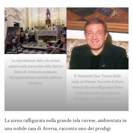
La riproduzione della tela ruvese
esposta nella parrocchia dello Spirito
Santo di Aversa in occasione
Il Venerabile Don Tonino Bello
dell’appuntamento mensile dedicato
siede nel Palazzo Vescovile di Ruvo
alla Santa.
davanti alla tela raffigurante Santa
Maria Francesca in occasione
dell’ingresso nella diocesi ruvese
(1982)
La scena raffigurata nella grande tela ruvese, ambientata in
una nobile casa di Aversa, racconta uno dei prodigi