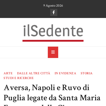
Skip
9 Agosto 2026
to
content
il Sedente
Cultura, arte e tradizioni a Ruvo di Puglia
ARTE
DALLE ALTRE CITTÀ
IN EVIDENZA
STORIA
STUDI E RICERCHE
Aversa, Napoli e Ruvo di
Puglia legate da Santa Maria