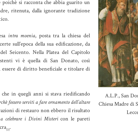
e poichè si racconta che abbia guarito un
dre, ritenuta, dalla ignorante tradizione
tico.
iesa
intra moenia
, posta tra la chiesa del
rte sull’epoca della sua edificazione, da
el Seicento. Nella Platea del Capitolo
sistenti vi è quella di San Donato, così
ssere di diritto beneficiale e titolare di
he in quegli anni si stava riedificando
A.L.P., San Do
chè fossero serviti a fare ornamento dell’altare
Chiesa Madre di 
zioni di restauro non ebbero il risultato
Lecc
a celebrare i Divini Misteri
con le pareti
cra
.
(3)