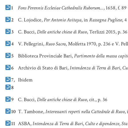
1
Fons Perennis Ecclesiae Cathedralis Ruborum…
, 1658, f. 89 
2
C. Lojodice,
Per Antonio Avitaya
, in
Rassegna Pugliese
, 4
3
C. Bucci,
Delle antiche chiese di Ruvo
, Terlizzi 2015, p. 36
4
V. Pellegrini,
Ruvo Sacra
, Molfetta 1970, p. 236 e V. Pel
5
Biblioteca Provinciale Bari,
Partimento della massa capitol
6
Archivio di Stato di Bari,
Intendenza di Terra di Bari
,
Cul
7,
Ibidem
8
9
C. Bucci,
Delle antiche chiese di Ruvo
, cit., p. 36
10
T. Tambone,
Interessanti reperti nella Cattedrale di Ruvo
,
11
ASBA,
Intendenza di Terra di Bari
,
Culto e dipendenze
,
Sta