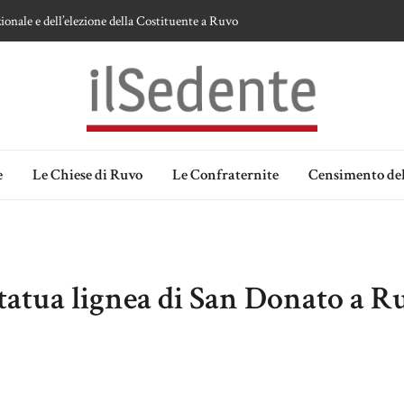
ionale e dell’elezione della Costituente a Ruvo
te sulla devozione alla Vergine a Ruvo di Puglia
 della Madonna delle Grazie di Ruvo di Puglia
an Domenico
lia. Ipotesi e memorie.
e
Le Chiese di Ruvo
Le Confraternite
Censimento del
statua lignea di San Donato a R