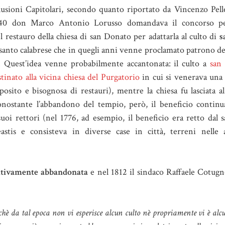
usioni Capitolari, secondo quanto riportato da Vincenzo Pelleg
740 don Marco Antonio Lorusso domandava il concorso pe
l restauro della chiesa di san Donato per adattarla al culto di
s
 santo calabrese che in quegli anni venne proclamato patrono d
. Quest’idea venne probabilmente accantonata: il culto a
san
stinato alla vicina chiesa del Purgatorio
in cui si venerava una 
posito e bisognosa di restauri), mentre la chiesa fu lasciata a
nostante l’abbandono del tempio, però, il beneficio continu
suoi rettori (nel 1776, ad esempio, il beneficio era retto dal
stis e consisteva in diverse case in città, terreni nelle 
itivamente abbandonata
e nel 1812 il sindaco Raffaele Cotug
chè da tal epoca non vi esperisce alcun culto nè propriamente vi è a