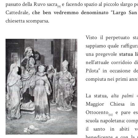
passato della Ruvo sacra
e facendo spazio al piccolo slargo po
(9)
Cattedrale,
che ben vedremmo denominato “Largo San
chiesetta scomparsa.
Visto il perpetuato s
sappiamo quale raffigur
una pregevole
statua l
nell’attuale corridoio 
Pilota” in occasione d
compiuta nei primi ann
La statua,
alta palmi 4
Maggior Chiesa in 
Ottocento
e pare es
(11)
scuola napoletana: comp
il santo in abiti ve
benedicente e con la 