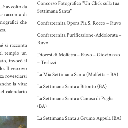
Concorso Fotografico "Un Click sulla tua
, è avvolto da
Settimana Santa"
io
racconta di
nografici che
Confraternita Opera Pia S. Rocco – Ruvo
nza.
Confraternita Purificazione-Addolorata –
Ruvo
é si racconta
el tempio un
Diocesi di Molfetta – Ruvo – Giovinazzo
to, invocò il
– Terlizzi
do. Il vescovo
La Mia Settimana Santa (Molfetta – BA)
za rovesciarsi
nche la vita:
La Settimana Santa a Bitonto (BA)
nel calendario
La Settimana Santa a Canosa di Puglia
(BA)
La Settimana Santa a Grumo Appula (BA)