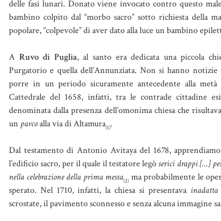
delle fasi lunari. Donato viene invocato contro questo mal
bambino colpito dal “morbo sacro” sotto richiesta della ma
popolare, “colpevole” di aver dato alla luce un bambino epilet
A
Ruvo di Puglia
, al santo era dedicata una piccola ch
Purgatorio e quella dell’Annunziata. Non si hanno notizie ce
porre in un periodo sicuramente antecedente alla metà d
Cattedrale del 1658, infatti, tra le contrade cittadine e
denominata dalla presenza dell’omonima chiesa che risultava e
un
p
arco
alla via di Altamura
.
(1)
Dal testamento di Antonio Avitaya del 1678, apprendiamo c
l’edificio sacro, per il quale il testatore legò
serici drappi
[…] per
nella celebrazione della prima messa
ma probabilmente le opera
(2)
sperato. Nel 1710, infatti, la chiesa si presentava
inadatta 
scrostate, il pavimento sconnesso e senza alcuna immagine sa