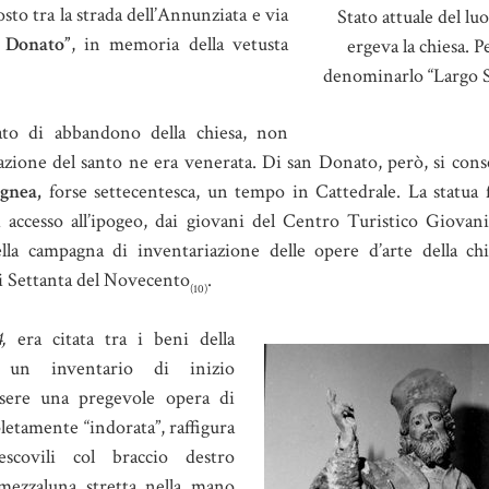
sto tra la strada dell’Annunziata e via
Stato attuale del luo
 Donato”
, in memoria della vetusta
ergeva la chiesa. 
denominarlo “Largo 
tato di abbandono della chiesa, non
azione del santo ne era venerata. Di san Donato, però, si cons
ignea,
forse settecentesca, un tempo in Cattedrale. La statua f
di accesso all’ipogeo, dai giovani del Centro Turistico Giovan
ella campagna di inventariazione delle opere d’arte della chi
i Settanta del Novecento
.
(10)
,
era citata tra i beni della
un inventario di inizio
sere una pregevole opera di
letamente “indorata”, raffigura
scovili col braccio destro
mezzaluna stretta nella mano