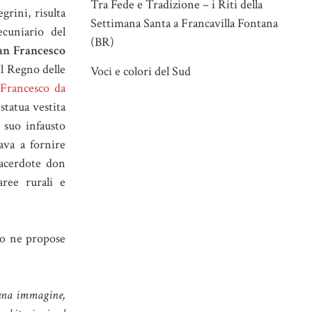
Tra Fede e Tradizione – i Riti della
rini, risulta
Settimana Santa a Francavilla Fontana
cuniario del
(BR)
an Francesco
el Regno delle
Voci e colori del Sud
 Francesco da
statua vestita
l suo infausto
ava a fornire
 sacerdote don
aree rurali e
no ne propose
lcuna immagine,