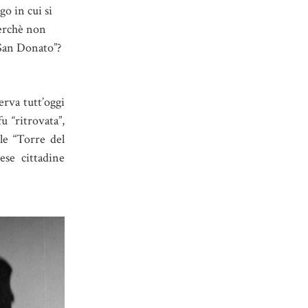
go in cui si
Perchè non
San Donato”?
erva tutt’oggi
u “ritrovata”,
ile “Torre del
ese cittadine