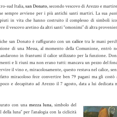
ro-sud Italia,
san Donato
, secondo vescovo di Arezzo e martire
me sempre avviene per i più antichi santi martiri. La sua
pass
iuti in vita che hanno costruito il complesso di simboli ico
e il vescovo aretino da altri santi “omonimi” di altra provenie
iche san Donato è raffigurato con un
calice
tra le mani perch
razione di una Messa, al momento della Comunione, entrò n
ndarono in frantumi il calice utilizzato per la funzione. Dona
mmenti e li riunì ma non erano tutti: mancava un pezzo del fon
vire il vino e, miracolosamente, questo restava nel calice, sen
fatto miracoloso fece convertire ben 79 pagani ma gli costò a
 poco e decapitato ad Arezzo il 7 agosto, data a lui dedicata 
igurato con una
mezza luna
, simbolo del
 della luna” per l’analogia con la ciclicità