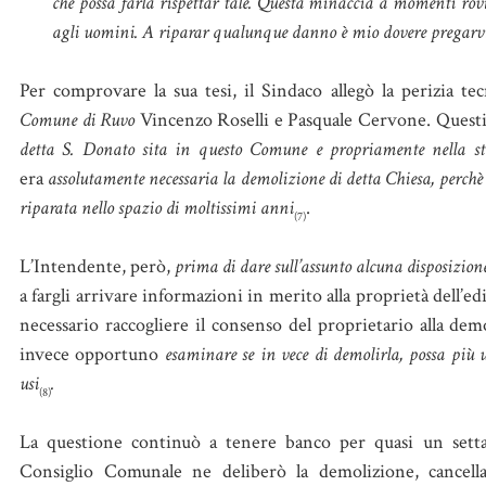
che possa farla rispettar tale. Questa minaccia a momenti rovi
agli uomini. A riparar qualunque danno è mio dovere pregarvi
Per comprovare la sua tesi, il Sindaco allegò la perizia tec
Comune di Ruvo
Vincenzo Roselli e Pasquale Cervone. Questi
detta S. Donato sita in questo Comune e propriamente nella st
era
assolutamente necessaria la demolizione di detta Chiesa, perchè 
riparata nello spazio di moltissimi anni
.
(7)
L’Intendente, però,
prima di dare sull’assunto alcuna disposizion
a fargli arrivare informazioni in merito alla proprietà dell’edif
necessario raccogliere il consenso del proprietario alla dem
invece opportuno
esaminare se in vece di demolirla, possa più 
usi
.
(8)
La questione continuò a tenere banco per quasi un setta
Consiglio Comunale ne deliberò la demolizione, cancella