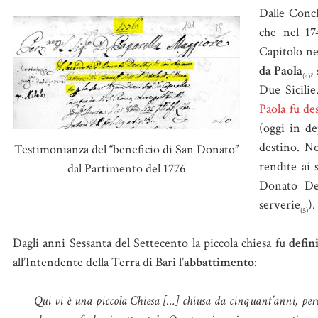
Dalle Concl
che nel 1
Capitolo ne
da Paola
,
(4)
Due Sicilie
Paola fu de
(oggi in de
destino. No
Testimonianza del “beneficio di San Donato”
rendite ai 
dal Partimento del 1776
Donato Dea
serverie
).
(5)
Dagli anni Sessanta del Settecento la piccola chiesa fu
defin
all’Intendente della Terra di Bari l’
abbattimento
:
Qui vi è una piccola Chiesa […] chiusa da cinquant’anni, per