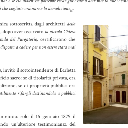
na: e se ciò avvenisse potrebbe recar gravissimo detrimento alle vicine
 che vogliate ordinarne la demolizione
.
(6)
nica sottoscritta dagli architetti
della
, dopo aver osservato
la piccola Chiesa
rada del Purgatorio,
certificarono che
disposta a cadere per non essere stata mai
e
, invitò il sottointendente di Barletta
icio sacro: se di titolarità privata, era
olizione, se di proprietà pubblica era
utilmente rifargli destinandola a pubblici
ntennio: solo il 15 gennaio 1879 il
ndo un’ulteriore testimonianza del