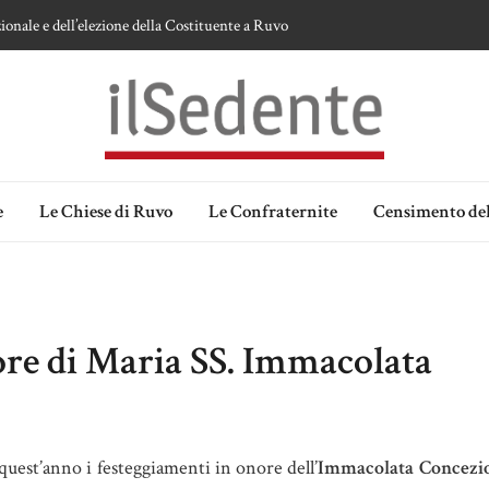
ionale e dell’elezione della Costituente a Ruvo
te sulla devozione alla Vergine a Ruvo di Puglia
 della Madonna delle Grazie di Ruvo di Puglia
an Domenico
lia. Ipotesi e memorie.
e
Le Chiese di Ruvo
Le Confraternite
Censimento del
ore di Maria SS. Immacolata
quest’anno i festeggiamenti in onore dell’
Immacolata Concezio