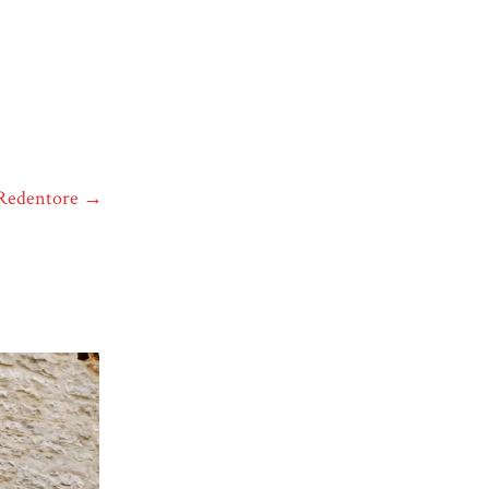
l Redentore
→