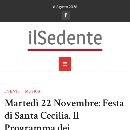
Skip
6 Agosto 2026
to
content
il Sedente
Cultura, arte e tradizioni a Ruvo di Puglia
EVENTI
MUSICA
Martedì 22 Novembre: Festa
di Santa Cecilia. Il
Programma dei