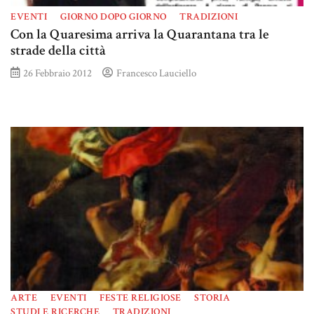
EVENTI
GIORNO DOPO GIORNO
TRADIZIONI
Con la Quaresima arriva la Quarantana tra le
strade della città
26 Febbraio 2012
Francesco Lauciello
ARTE
EVENTI
FESTE RELIGIOSE
STORIA
STUDI E RICERCHE
TRADIZIONI