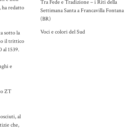
Tra Fede e Tradizione – i Riti della
, ha redatto
Settimana Santa a Francavilla Fontana
(BR)
Voci e colori del Sud
a sotto la
 il trittico
 al 1539.
nghi e
tro ZT
sciuti, al
izie che,