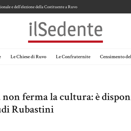
ionale e dell’elezione della Costituente a Ruvo
te sulla devozione alla Vergine a Ruvo di Puglia
 della Madonna delle Grazie di Ruvo di Puglia
an Domenico
lia. Ipotesi e memorie.
e
Le Chiese di Ruvo
Le Confraternite
Censimento del
non ferma la cultura: è disponi
udi Rubastini