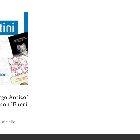
orgo Antico”
 con “Fuori
Lauciello