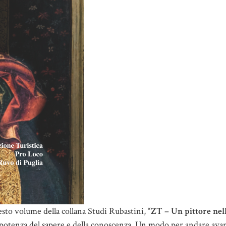
sesto volume della collana Studi Rubastini,
“ZT – Un pittore nel
la potenza del sapere e della conoscenza. Un modo per andare ava