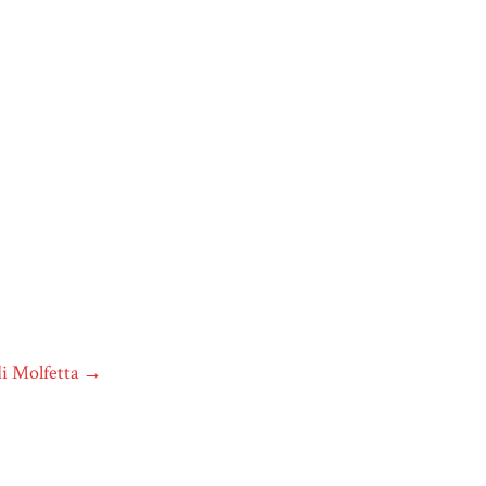
di Molfetta
→