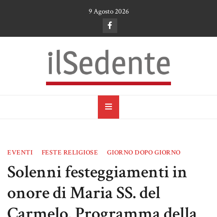
Skip
9 Agosto 2026
to
content
il Sedente
Cultura, arte e tradizioni a Ruvo di Puglia
EVENTI
FESTE RELIGIOSE
GIORNO DOPO GIORNO
Solenni festeggiamenti in
onore di Maria SS. del
Carmelo. Programma della