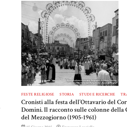
FESTE RELIGIOSE
STORIA
STUDI E RICERCHE
TR
Cronisti alla festa dell’Ottavario del Co
i
Domini. Il racconto sulle colonne della
del Mezzogiorno (1905-1961)
15 Giugno 2015
Francesco Lauciello