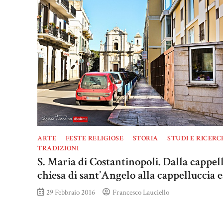
ARTE
FESTE RELIGIOSE
STORIA
STUDI E RICERC
TRADIZIONI
S. Maria di Costantinopoli. Dalla cappel
chiesa di sant’Angelo alla cappelluccia e
29 Febbraio 2016
Francesco Lauciello