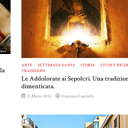
ARTE
SETTIMANA SANTA
STORIA
STUDI E RICE
la
TRADIZIONI
Le Addolorate ai Sepolcri. Una tradizio
dimenticata.
25 Marzo 2016
Francesco Lauciello