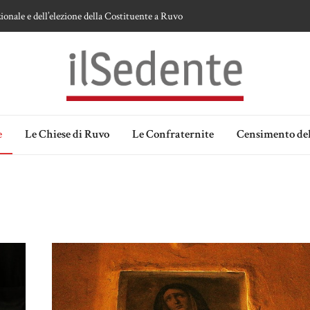
te sulla devozione alla Vergine a Ruvo di Puglia
 della Madonna delle Grazie di Ruvo di Puglia
an Domenico
lia. Ipotesi e memorie.
e
Le Chiese di Ruvo
Le Confraternite
Censimento del