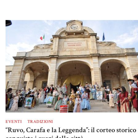
EVENTI
TRADIZIONI
“Ruvo, Carafa e la Leggenda”: il corteo storico