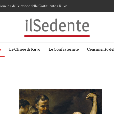
ionale e dell’elezione della Costituente a Ruvo
te sulla devozione alla Vergine a Ruvo di Puglia
 della Madonna delle Grazie di Ruvo di Puglia
an Domenico
lia. Ipotesi e memorie.
e
Le Chiese di Ruvo
Le Confraternite
Censimento del