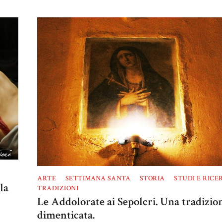
ARTE
SETTIMANA SANTA
STORIA
STUDI E RICE
la
TRADIZIONI
Le Addolorate ai Sepolcri. Una tradizio
dimenticata.