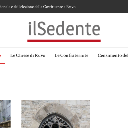
ionale e dell’elezione della Costituente a Ruvo
te sulla devozione alla Vergine a Ruvo di Puglia
 della Madonna delle Grazie di Ruvo di Puglia
an Domenico
lia. Ipotesi e memorie.
e
Le Chiese di Ruvo
Le Confraternite
Censimento del