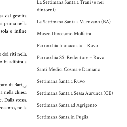
La Settimana Santa a Trani (e nei
dintorni)
a dal gesuita
La Settimana Santa a Valenzano (BA)
si prima nella
sola e infine
Museo Diocesano Molfetta
Parrocchia Immacolata – Ruvo
dei riti nella
Parrocchia SS. Redentore – Ruvo
to
fu adibita
a
Santi Medici Cosma e Damiano
Settimana Santa a Ruvo
tato di Bari
,
(5)
11 nella chiesa
Settimana Santa a Sessa Aurunca (CE)
. Dalla stessa
Settimana Santa ad Agrigento
vecento, nella
Settimana Santa in Puglia