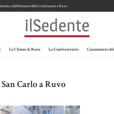
ionale e dell’elezione della Costituente a Ruvo
te sulla devozione alla Vergine a Ruvo di Puglia
 della Madonna delle Grazie di Ruvo di Puglia
an Domenico
lia. Ipotesi e memorie.
e
Le Chiese di Ruvo
Le Confraternite
Censimento del
i San Carlo a Ruvo