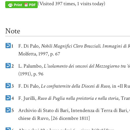
(Visited 397 times, 1 visits today)
Note
1
F. Di Palo,
Nobili Magnifici Clero Bracciali. Immagini di 
Molfetta, 1997, p. 67
2
L. Palumbo,
L’isolamento dei vescovi del Mezzogiorno tra ‘60
(1991), p. 96
3
F. Di Palo,
Le confraternite della Diocesi di Ruvo,
in «Il Ru
4
F. Jurilli,
Ruvo di Puglia nella preistoria e nella storia
, Tran
5
Archivio di Stato di Bari, Intendenza di Terra di Bari, 
chiese di Ruvo, [26 dicembre 1811]