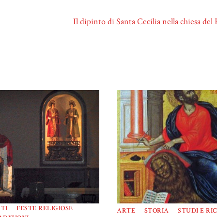
Il dipinto di Santa Cecilia nella chiesa de
TI
FESTE RELIGIOSE
ARTE
STORIA
STUDI E RI