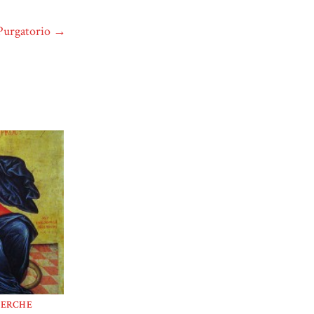
l Purgatorio
→
CERCHE