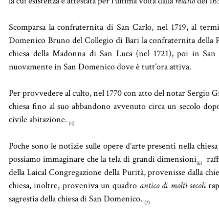
la cui esistenza è attestata per l’ultima volta dalla
relatio
del 16
Scomparsa la confraternita di San Carlo, nel 1719, al term
Domenico Bruno del Collegio di Bari la confraternita della P
chiesa della Madonna di San Luca (nel 1721), poi in San 
nuovamente in San Domenico dove è tutt’ora attiva.
Per provvedere al culto, nel 1770 con atto del notar Sergio Gi
chiesa fino al suo abbandono avvenuto circa un secolo dopo
civile abitazione.
(4)
Poche sono le notizie sulle opere d’arte presenti nella chiesa 
possiamo immaginare che la tela di grandi dimensioni
raff
(6)
della Laical Congregazione della Purità, provenisse dalla chie
chiesa, inoltre, proveniva un quadro
antico di molti secoli
rap
sagrestia della chiesa di San Domenico.
(7)