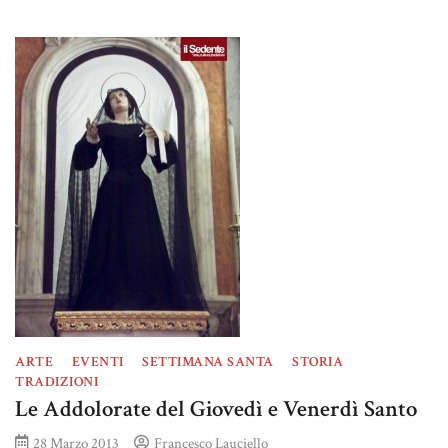
ARTE
EVENTI
SETTIMANA SANTA
STORIA
TRADIZIONI
Le Addolorate del Giovedì e Venerdì Santo
28 Marzo 2013
Francesco Lauciello