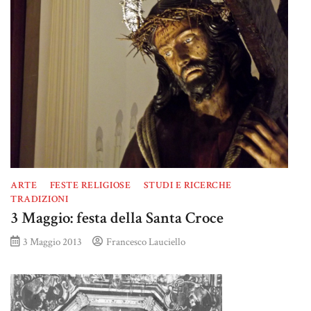
ARTE
FESTE RELIGIOSE
STUDI E RICERCHE
TRADIZIONI
3 Maggio: festa della Santa Croce
3 Maggio 2013
Francesco Lauciello