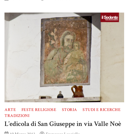
ARTE
FESTE RELIGIOSE
STORIA
STUDI E RICERCHE
TRADIZIONI
L’edicola di San Giuseppe in via Valle Noè
19 Marzo 2013
Francesco Lauciello