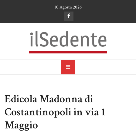
Skip
10 Agosto 2026
to
content
il Sedente
Cultura, arte e tradizioni a Ruvo di Puglia
Edicola Madonna di
Costantinopoli in via 1
Maggio