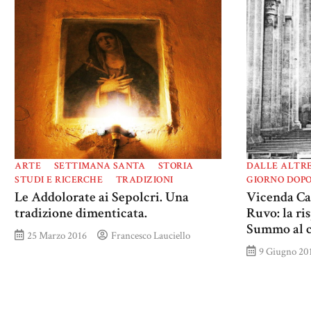
ARTE
SETTIMANA SANTA
STORIA
DALLE ALTRE
STUDI E RICERCHE
TRADIZIONI
GIORNO DOPO
Le Addolorate ai Sepolcri. Una
Vicenda Ca
tradizione dimenticata.
Ruvo: la ri
Summo al c
25 Marzo 2016
Francesco Lauciello
9 Giugno 20