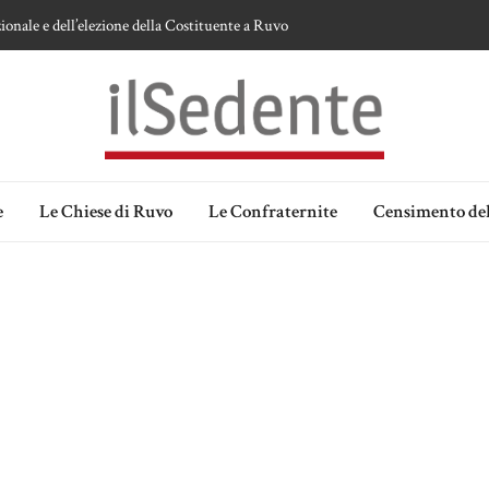
ionale e dell’elezione della Costituente a Ruvo
te sulla devozione alla Vergine a Ruvo di Puglia
 della Madonna delle Grazie di Ruvo di Puglia
an Domenico
lia. Ipotesi e memorie.
e
Le Chiese di Ruvo
Le Confraternite
Censimento del