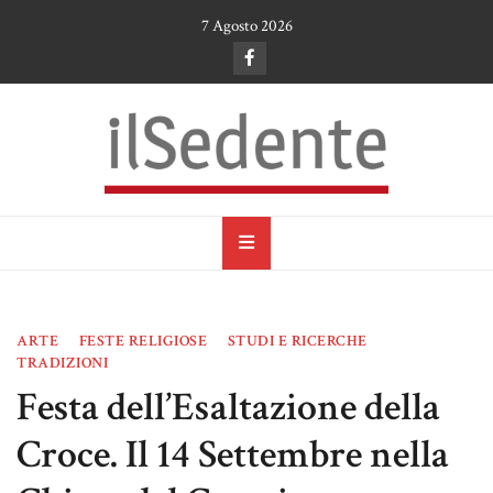
Skip
7 Agosto 2026
to
content
il Sedente
Cultura, arte e tradizioni a Ruvo di Puglia
ARTE
FESTE RELIGIOSE
STUDI E RICERCHE
TRADIZIONI
Festa dell’Esaltazione della
Croce. Il 14 Settembre nella