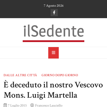
Skip
7 Agosto 2026
to
content
il Sedente
Cultura, arte e tradizioni a Ruvo di Puglia
DALLE ALTRE CITTÀ
GIORNO DOPO GIORNO
È deceduto il nostro Vescovo
Mons. Luigi Martella
7 Luglio 2015
Francesco Lauciello