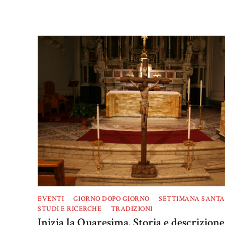
EVENTI
GIORNO DOPO GIORNO
SETTIMANA SANTA
STUDI E RICERCHE
TRADIZIONI
Inizia la Quaresima. Storia e descrizione