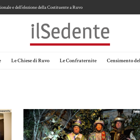
ionale e dell’elezione della Costituente a Ruvo
te sulla devozione alla Vergine a Ruvo di Puglia
 della Madonna delle Grazie di Ruvo di Puglia
an Domenico
lia. Ipotesi e memorie.
e
Le Chiese di Ruvo
Le Confraternite
Censimento del