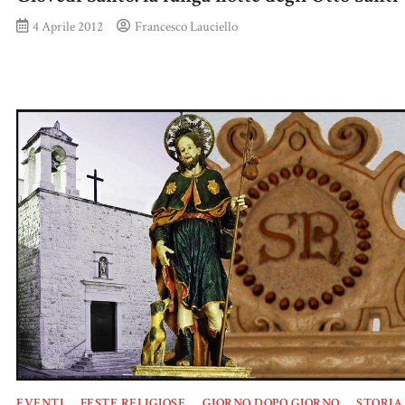
4 Aprile 2012
Francesco Lauciello
EVENTI
FESTE RELIGIOSE
GIORNO DOPO GIORNO
STORIA