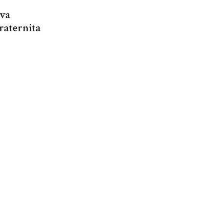
ova
raternita