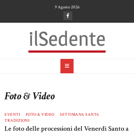
Skip
9 Agosto 2026
to
content
il Sedente
Cultura, arte e tradizioni a Ruvo di Puglia
Foto & Video
EVENTI
FOTO & VIDEO
SETTIMANA SANTA
TRADIZIONI
Le foto delle processioni del Venerdì Santo a