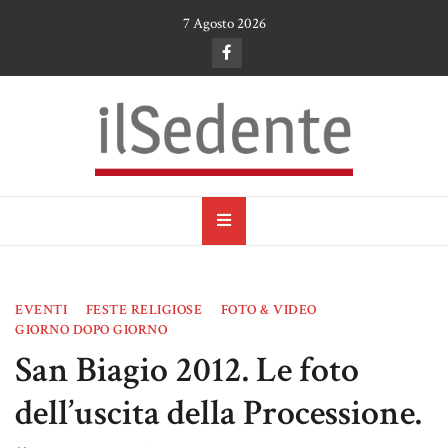
Skip
7 Agosto 2026
to
content
il Sedente
Cultura, arte e tradizioni a Ruvo di Puglia
EVENTI
FESTE RELIGIOSE
FOTO & VIDEO
GIORNO DOPO GIORNO
San Biagio 2012. Le foto
dell’uscita della Processione.