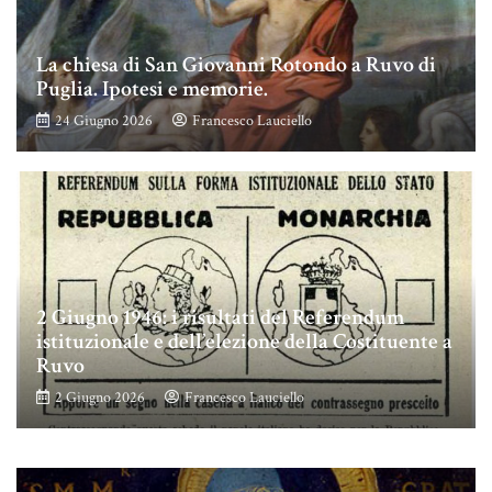
La chiesa di San Giovanni Rotondo a Ruvo di
Puglia. Ipotesi e memorie.
24 Giugno 2026
Francesco Lauciello
2 Giugno 1946: i risultati del Referendum
istituzionale e dell’elezione della Costituente a
Ruvo
2 Giugno 2026
Francesco Lauciello