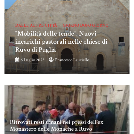
DALLE ALTRE CITTÀ
GIORNO DOPO GIORNO
“Mobilità delle tende”. Nuovi
incarichi pastorali nelle chiese di
Ruvo di Puglia
6 Luglio 2023
Francesco Lauciello
Ritrovati resti umani nei pressi dell’ex
Monastero delle Monache a Ruvo