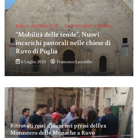
DALLE ALTRE CITTÀ
GIORNO DOPO GIORNO
“Mobilità delle tende”. Nuovi
incarichi pastorali nelle chiese di
Ruvo di Puglia
6 Luglio 2023
Francesco Lauciello
Ritrovati resti umani nei pressi dell’ex
Monastero delle Monache a Ruvo