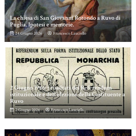
La chiesa di San Giovanni Rotondo a Ruvo di
Puglia. Ipotesi e memorie.
24 Giugno 2026
Francesco Lauciello
2 Giugno 1946: i risultati del Referendum
istituzionale e dell’elezione della Costituente a
Ruvo
2 Giugno 2026
Francesco Lauciello