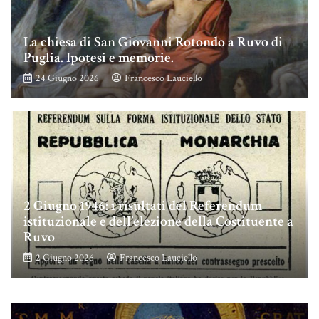
La chiesa di San Giovanni Rotondo a Ruvo di
Puglia. Ipotesi e memorie.
24 Giugno 2026
Francesco Lauciello
2 Giugno 1946: i risultati del Referendum
istituzionale e dell’elezione della Costituente a
Ruvo
2 Giugno 2026
Francesco Lauciello