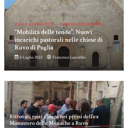
DALLE ALTRE CITTÀ
GIORNO DOPO GIORNO
“Mobilità delle tende”. Nuovi
incarichi pastorali nelle chiese di
Ruvo di Puglia
6 Luglio 2023
Francesco Lauciello
Ritrovati resti umani nei pressi dell’ex
Monastero delle Monache a Ruvo