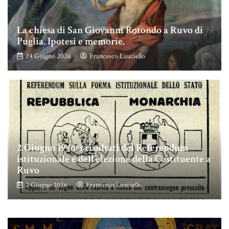
La chiesa di San Giovanni Rotondo a Ruvo di
Puglia. Ipotesi e memorie.
24 Giugno 2026
Francesco Lauciello
2 Giugno 1946: i risultati del Referendum
istituzionale e dell’elezione della Costituente a
Ruvo
2 Giugno 2026
Francesco Lauciello