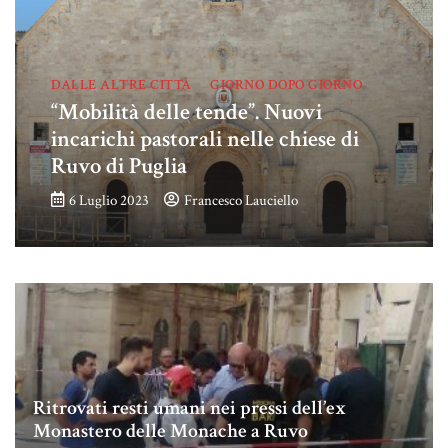
DALLE ALTRE CITTÀ
GIORNO DOPO GIORNO
“Mobilità delle tende”. Nuovi
incarichi pastorali nelle chiese di
Ruvo di Puglia
6 Luglio 2023
Francesco Lauciello
Ritrovati resti umani nei pressi dell’ex
Monastero delle Monache a Ruvo