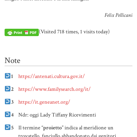
Felix Pellicani
(Visited 718 times, 1 visits today)
Note
1
https://antenati.cultura.gov.it/
2
https://www.familysearch.org/it/
3
https://it.geneanet.org/
4
Ndr: oggi Lady Tiffany Ricevimenti
5
Il termine “
proietto
” indica al meridione un
trovatello, fanciullo abbandonato dai genitori