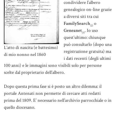
condividere l’albero
genealogico on-line grazie
a diversi siti tra cui
FamilySearch
o
(2)
Geneanet
. Io uso
(3)
quest’ultimo: chiunque
può consultarlo (dopo una
L’atto di nascita (e battesimo)
registrazione gratuita) ma
di mio nonno nel 1860
i dati recenti (degli ultimi
100 anni) e le immagini sono visibili solo per persone
scelte dal proprietario dell’albero.
Dopo questa prima fase si è posto un altro dilemma: il
portale Antenati non permette di cercare atti redatti
prima del 1809. E’ necessario nell’archivio parrocchiale o in
quello diocesano.