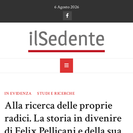
Skip
6 Agosto 2026
to
content
il Sedente
Cultura, arte e tradizioni a Ruvo di Puglia
IN EVIDENZA
STUDI E RICERCHE
Alla ricerca delle proprie
radici. La storia in divenire
di Felix Pellicani e della sua