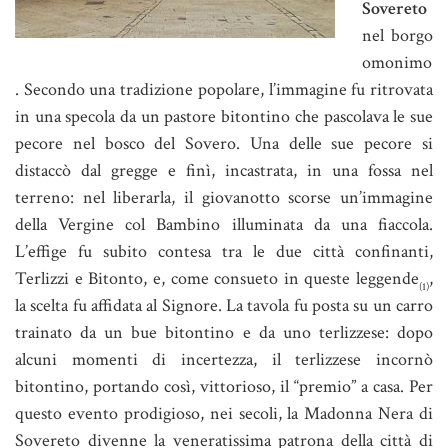
Sovereto
nel borgo
omonimo
. Secondo una tradizione popolare, l’immagine fu ritrovata
in una specola da un pastore bitontino che pascolava le sue
pecore nel bosco del Sovero. Una delle sue pecore si
distaccò dal gregge e finì, incastrata, in una fossa nel
terreno: nel liberarla, il giovanotto scorse un’immagine
della Vergine col Bambino illuminata da una fiaccola.
L’effige fu subito contesa tra le due città confinanti,
Terlizzi e Bitonto, e, come consueto in queste leggende
,
(1)
la scelta fu affidata al Signore. La tavola fu posta su un carro
trainato da un bue bitontino e da uno terlizzese: dopo
alcuni momenti di incertezza, il terlizzese incornò
bitontino, portando così, vittorioso, il “premio” a casa. Per
questo evento prodigioso, nei secoli, la Madonna Nera di
Sovereto divenne la veneratissima patrona della città di