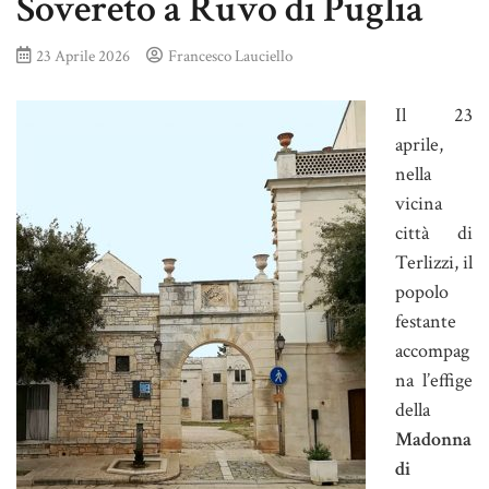
Sovereto a Ruvo di Puglia
23 Aprile 2026
Francesco Lauciello
Il 23
aprile,
nella
vicina
città di
Terlizzi, il
popolo
festante
accompag
na l’effige
della
Madonna
di