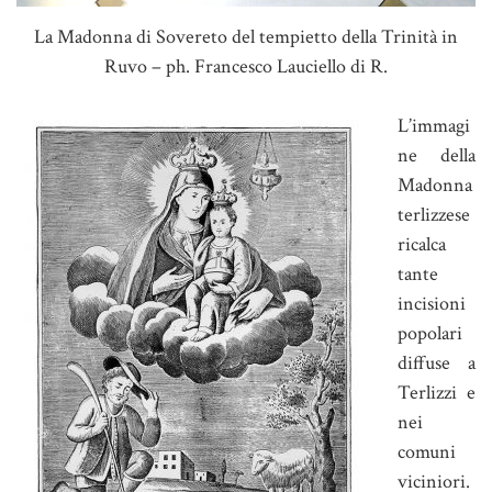
La Madonna di Sovereto del tempietto della Trinità in
Ruvo – ph. Francesco Lauciello di R.
L’immagi
ne della
Madonna
terlizzese
ricalca
tante
incisioni
popolari
diffuse a
Terlizzi e
nei
comuni
viciniori.