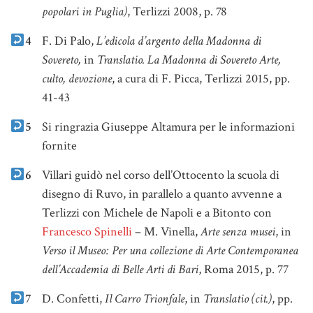
popolari in Puglia)
, Terlizzi 2008, p. 78
4
F. Di Palo,
L’edicola d’argento della Madonna di
Sovereto,
in
Translatio. La Madonna di Sovereto Arte,
culto, devozione
, a cura di F. Picca, Terlizzi 2015, pp.
41-43
5
Si ringrazia Giuseppe Altamura per le informazioni
fornite
6
Villari guidò nel corso dell’Ottocento la scuola di
disegno di Ruvo, in parallelo a quanto avvenne a
Terlizzi con Michele de Napoli e a Bitonto con
Francesco Spinelli
– M. Vinella,
Arte senza musei
, in
Verso il Museo: Per una collezione di Arte Contemporanea
dell’Accademia di Belle Arti di Bari
, Roma 2015, p. 77
7
D. Confetti,
Il Carro Trionfale
, in
Translatio (cit.)
, pp.