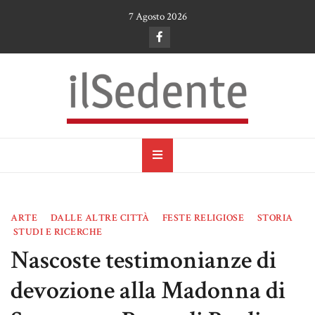
Skip
7 Agosto 2026
to
content
il Sedente
Cultura, arte e tradizioni a Ruvo di Puglia
ARTE
DALLE ALTRE CITTÀ
FESTE RELIGIOSE
STORIA
STUDI E RICERCHE
Nascoste testimonianze di
devozione alla Madonna di