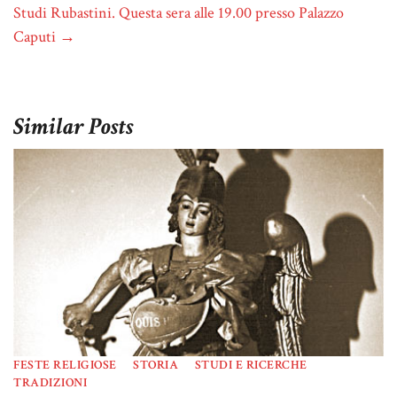
Studi Rubastini. Questa sera alle 19.00 presso Palazzo
Caputi
→
Similar Posts
FESTE RELIGIOSE
STORIA
STUDI E RICERCHE
TRADIZIONI