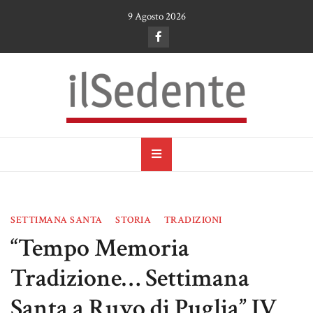
Skip
9 Agosto 2026
to
content
il Sedente
Cultura, arte e tradizioni a Ruvo di Puglia
SETTIMANA SANTA
STORIA
TRADIZIONI
“Tempo Memoria
Tradizione… Settimana
Santa a Ruvo di Puglia” IV