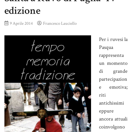
edizione
9 Aprile 2014
Francesco Lauciello
Per i ruvesi la
Pasqua
rappresenta
un momento
di grande
partecipazion
e emotiva;
riti
antichissimi
eppure
ancora attuali
coinvolgono