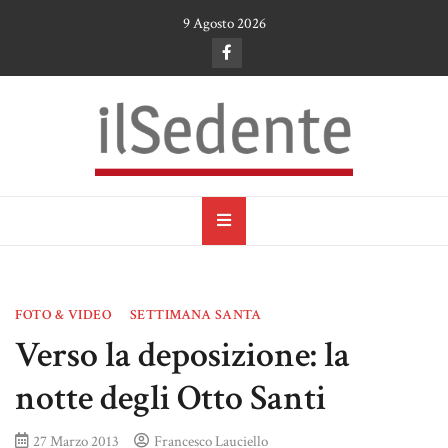
Skip
9 Agosto 2026
to
content
il Sedente
Cultura, arte e tradizioni a Ruvo di Puglia
FOTO & VIDEO
SETTIMANA SANTA
Verso la deposizione: la
notte degli Otto Santi
27 Marzo 2013
Francesco Lauciello