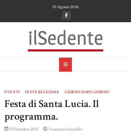
Skip
10 Agosto 2026
to
content
il Sedente
Cultura, arte e tradizioni a Ruvo di Puglia
EVENTI
FESTE RELIGIOSE
GIORNO DOPO GIORNO
Festa di Santa Lucia. Il
programma.
9 Dicembre 2012
Francesco Lauciello