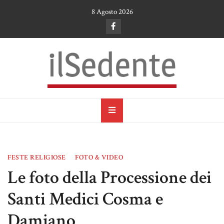
Skip
8 Agosto 2026
to
content
il Sedente
Cultura, arte e tradizioni a Ruvo di Puglia
FESTE RELIGIOSE
FOTO & VIDEO
Le foto della Processione dei
Santi Medici Cosma e
Damiano