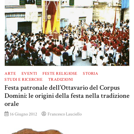
ARTE
EVENTI
FESTE RELIGIOSE
STORIA
STUDI E RICERCHE
TRADIZIONI
Festa patronale dell’Ottavario del Corpus
Domini: le origini della festa nella tradizione
orale
16 Giugno 2012
Francesco Lauciello