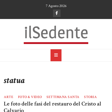
Skip
7 Agosto 2026
to
content
il Sedente
Cultura, arte e tradizioni a Ruvo di Puglia
statua
ARTE
FOTO & VIDEO
SETTIMANA SANTA
STORIA
Le foto delle fasi del restauro del Cristo al
Calvario