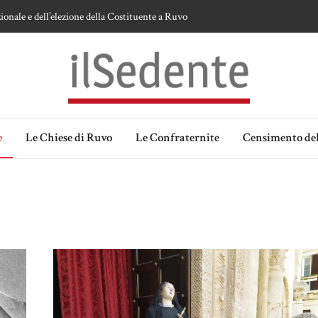
ionale e dell’elezione della Costituente a Ruvo
te sulla devozione alla Vergine a Ruvo di Puglia
 della Madonna delle Grazie di Ruvo di Puglia
an Domenico
lia. Ipotesi e memorie.
e
Le Chiese di Ruvo
Le Confraternite
Censimento del