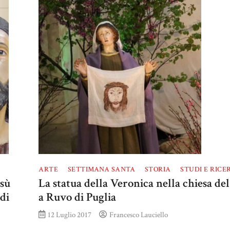
ARTE
SETTIMANA SANTA
STORIA
STUDI E RICE
sù
La statua della Veronica nella chiesa d
di
a Ruvo di Puglia
12 Luglio 2017
Francesco Lauciello