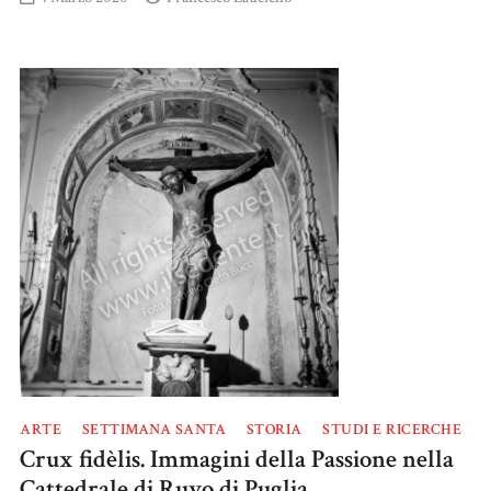
ARTE
SETTIMANA SANTA
STORIA
STUDI E RICERCHE
Crux fidèlis. Immagini della Passione nella
Cattedrale di Ruvo di Puglia