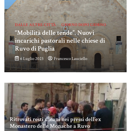
DALLE ALTRE CITTÀ
GIORNO DOPO GIORNO
“Mobilità delle tende”. Nuovi
incarichi pastorali nelle chiese di
Ruvo di Puglia
6 Luglio 2023
Francesco Lauciello
Ritrovati resti umani nei pressi dell’ex
Monastero delle Monache a Ruvo