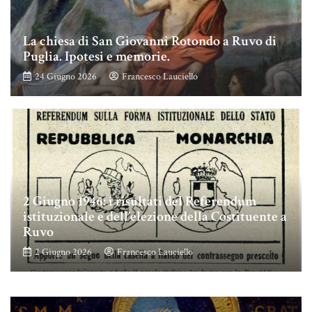
La chiesa di San Giovanni Rotondo a Ruvo di
Puglia. Ipotesi e memorie.
24 Giugno 2026
Francesco Lauciello
2 Giugno 1946: i risultati del Referendum
istituzionale e dell’elezione della Costituente a
Ruvo
2 Giugno 2026
Francesco Lauciello