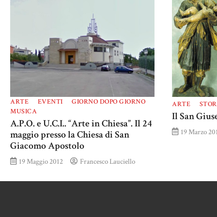
ARTE
EVENTI
GIORNO DOPO GIORNO
ARTE
STOR
MUSICA
Il San Gius
A.P.O. e U.C.I.. “Arte in Chiesa”. Il 24
19 Marzo 20
maggio presso la Chiesa di San
Giacomo Apostolo
19 Maggio 2012
Francesco Lauciello