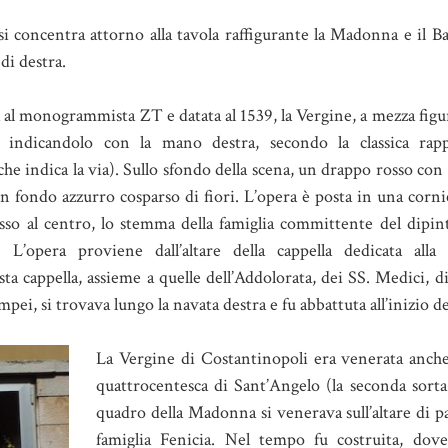
e si concentra attorno alla tavola raffigurante la Madonna e il 
 di destra.
a al monogrammista ZT e datata al 1539, la Vergine, a mezza figur
indicandolo con la mano destra, secondo la classica rapp
 che indica la via). Sullo sfondo della scena, un drappo rosso co
n fondo azzurro cosparso di fiori. L’opera è posta in una cornic
sso al centro, lo stemma della famiglia committente del dipint
’opera proviene dall’altare della cappella dedicata all
ta cappella, assieme a quelle dell’Addolorata, dei SS. Medici, d
ei, si trovava lungo la navata destra e fu abbattuta all’inizio de
La Vergine di Costantinopoli era venerata anche
quattrocentesca di Sant’Angelo (la seconda sorta
quadro della Madonna si venerava sull’altare di p
famiglia Fenicia. Nel tempo fu costruita, dov