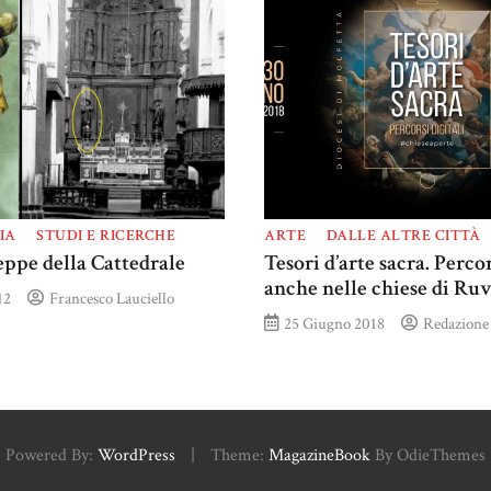
IA
STUDI E RICERCHE
ARTE
DALLE ALTRE CITTÀ
eppe della Cattedrale
Tesori d’arte sacra. Percor
anche nelle chiese di Ruv
12
Francesco Lauciello
25 Giugno 2018
Redazione
Powered By:
WordPress
|
Theme:
MagazineBook
By OdieThemes