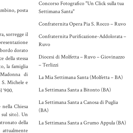
Concorso Fotografico "Un Click sulla tua
Bambino, posta
Settimana Santa"
Confraternita Opera Pia S. Rocco – Ruvo
a, sorregge il
Confraternita Purificazione-Addolorata –
resentazione
Ruvo
n bordo dorato
Diocesi di Molfetta – Ruvo – Giovinazzo
e della stessa
– Terlizzi
o, la famiglia
a Madonna di
La Mia Settimana Santa (Molfetta – BA)
i S. Michele e
La Settimana Santa a Bitonto (BA)
l ‘900.
La Settimana Santa a Canosa di Puglia
 nella Chiesa
(BA)
 sul sito). Un
atronato della
La Settimana Santa a Grumo Appula (BA)
e attualmente