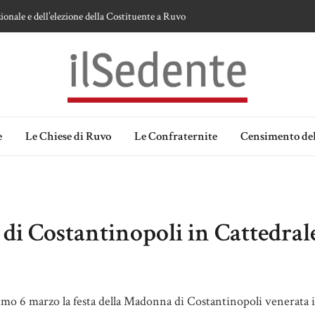
ionale e dell’elezione della Costituente a Ruvo
te sulla devozione alla Vergine a Ruvo di Puglia
 della Madonna delle Grazie di Ruvo di Puglia
an Domenico
lia. Ipotesi e memorie.
e
Le Chiese di Ruvo
Le Confraternite
Censimento del
di Costantinopoli in Cattedral
ssimo 6 marzo la festa della Madonna di Costantinopoli venerata 