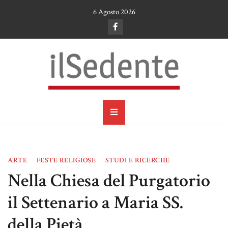
Skip
6 Agosto 2026
to
content
il Sedente
Cultura, arte e tradizioni a Ruvo di Puglia
ARTE
FESTE RELIGIOSE
STUDI E RICERCHE
Nella Chiesa del Purgatorio
il Settenario a Maria SS.
della Pietà