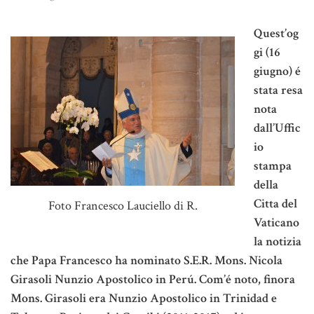
Quest’og
gi (16
giugno) é
stata resa
nota
dall’Uffic
io
stampa
della
Citta del
Foto Francesco Lauciello di R.
Vaticano
la notizia
che Papa Francesco ha nominato S.E.R. Mons. Nicola
Girasoli Nunzio Apostolico in Perú. Com’é noto, finora
Mons. Girasoli era Nunzio Apostolico in Trinidad e