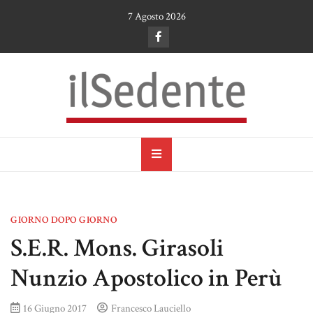
Skip
7 Agosto 2026
to
content
il Sedente
Cultura, arte e tradizioni a Ruvo di Puglia
GIORNO DOPO GIORNO
S.E.R. Mons. Girasoli
Nunzio Apostolico in Perù
16 Giugno 2017
Francesco Lauciello