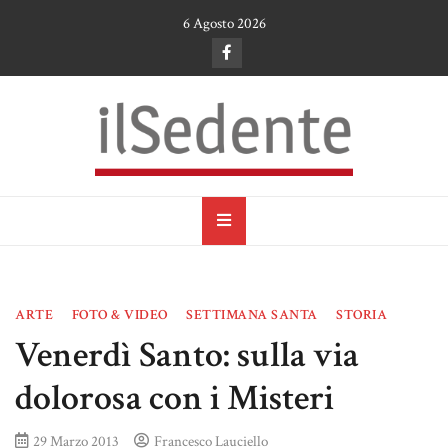
Skip
6 Agosto 2026
to
content
il Sedente
Cultura, arte e tradizioni a Ruvo di Puglia
ARTE
FOTO & VIDEO
SETTIMANA SANTA
STORIA
Venerdì Santo: sulla via
dolorosa con i Misteri
29 Marzo 2013
Francesco Lauciello