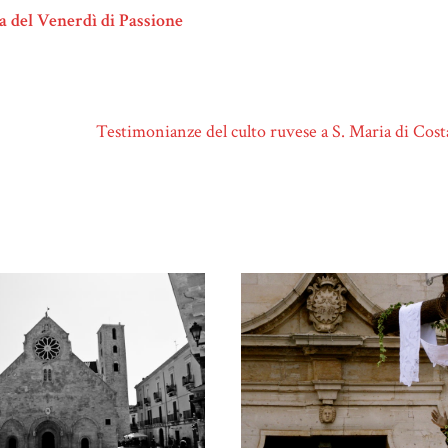
ta del Venerdì di Passione
Testimonianze del culto ruvese a S. Maria di Cos