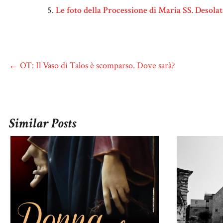
Le foto della Processione di Maria SS. Desola
←
OT: Il Vaso di Talos è scomparso. Dove sarà?
Similar Posts