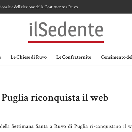
ionale e dell’elezione della Costituente a Ruvo
te sulla devozione alla Vergine a Ruvo di Puglia
 della Madonna delle Grazie di Ruvo di Puglia
an Domenico
lia. Ipotesi e memorie.
e
Le Chiese di Ruvo
Le Confraternite
Censimento del
Puglia riconquista il web
 della
Settimana Santa a Ruvo di Puglia
ri-conquistano il w