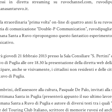
essi in diretta streaming su ruvochannel.com, ruvodipu
manasantaruvo.it.
a straordinaria “prima volta” on-line di quattro anni fa su ruv
nzia di comunicazione “Double-P Communication”, ruvodipuglia
mana Santa a Ruvo ripropongono questo fantastico esperimento
icativo.
rà giovedì 21 febbraio 2013 presso la Sala Consiliare “S. Pertini
o di Puglia alle ore 18.30 la presentazione della diretta web del
cipare, anche se visivamente, i cittadini non residenti e delle cit
Ruvo di Puglia.
rini, dell’assessore alla cultura, Pasquale De Palo, invitati alla 
imana Santa in Puglia (presenterà appunto il suo ultimo lavor
mana Santa a Ruvo di Puglia e autore di diversi testi tra i quali 
 del Touring Club Italiano, scrittore di memorie ruvesi ed anche