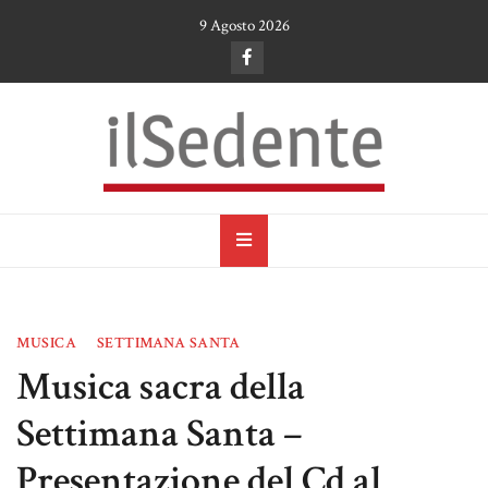
Skip
9 Agosto 2026
to
content
il Sedente
Cultura, arte e tradizioni a Ruvo di Puglia
MUSICA
SETTIMANA SANTA
Musica sacra della
Settimana Santa –
Presentazione del Cd al