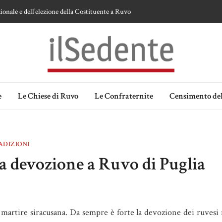
ionale e dell’elezione della Costituente a Ruvo
te sulla devozione alla Vergine a Ruvo di Puglia
 della Madonna delle Grazie di Ruvo di Puglia
an Domenico
lia. Ipotesi e memorie.
e
Le Chiese di Ruvo
Le Confraternite
Censimento del
ADIZIONI
la devozione a Ruvo di Puglia
 martire siracusana. Da sempre è forte la devozione dei ruvesi