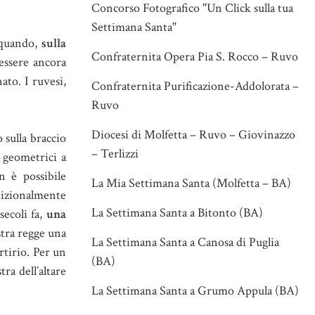
Concorso Fotografico "Un Click sulla tua
Settimana Santa"
uando,
sulla
Confraternita Opera Pia S. Rocco – Ruvo
 essere ancora
ato. I ruvesi,
Confraternita Purificazione-Addolorata –
Ruvo
Diocesi di Molfetta – Ruvo – Giovinazzo
o sulla braccio
– Terlizzi
 geometrici a
n è possibile
La Mia Settimana Santa (Molfetta – BA)
adizionalmente
La Settimana Santa a Bitonto (BA)
secoli fa,
una
stra regge una
La Settimana Santa a Canosa di Puglia
rtirio. Per un
(BA)
ra dell’altare
La Settimana Santa a Grumo Appula (BA)