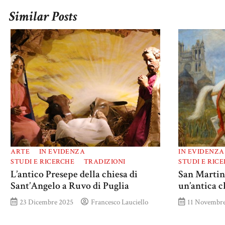
Similar Posts
ARTE
IN EVIDENZA
IN EVIDENZA
STUDI E RICERCHE
TRADIZIONI
STUDI E RIC
L’antico Presepe della chiesa di
San Martin
Sant’Angelo a Ruvo di Puglia
un’antica c
23 Dicembre 2025
Francesco Lauciello
11 Novembre