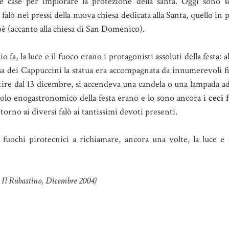
e case per implorare la protezione della santa. Oggi sono so
 falò nei pressi della nuova chiesa dedicata alla Santa, quello in 
oè (accanto alla chiesa di San Domenico).
fa, la luce e il fuoco erano i protagonisti assoluti della festa: a
sa dei Cappuccini la statua era accompagnata da innumerevoli fi
rtire dal 13 dicembre, si accendeva una candela o una lampada ad 
olo enogastronomico della festa erano e lo sono ancora i
ceci 
orno ai diversi falò ai tantissimi devoti presenti.
fuochi pirotecnici a richiamare, ancora una volte, la luce e 
n Il Rubastino, Dicembre 2004)