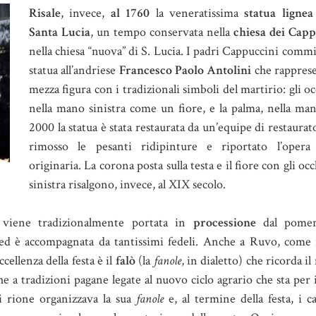
Risale
, invece,
al 1760
la veneratissima
statua lignea
Santa Lucia
, un tempo conservata nella
chiesa dei Capp
nella chiesa “nuova” di S. Lucia. I padri Cappuccini comm
statua all’andriese
Francesco Paolo Antolini
che rapprese
mezza figura con i tradizionali simboli del martirio: gli oc
nella mano sinistra come un fiore, e la palma, nella man
2000 la statua è stata restaurata da un’equipe di restaura
rimosso le pesanti ridipinture e riportato l’opera 
originaria. La corona posta sulla testa e il fiore con gli o
sinistra risalgono, invece, al XIX secolo.
a viene tradizionalmente portata in
processione
dal pomer
ed è accompagnata da tantissimi fedeli. Anche a Ruvo, come i
ellenza della festa è il
falò
(la
fanole
, in dialetto) che ricorda il
 a tradizioni pagane legate al nuovo ciclo agrario che sta per 
i rione organizzava la sua
fanole
e, al termine della festa, i c