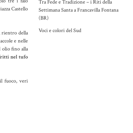
lo tre i falò
Tra Fede e Tradizione – i Riti della
piazza Castello
Settimana Santa a Francavilla Fontana
(BR)
Voci e colori del Sud
l rientro della
accole e nelle
olio fino alla
fritti nel tufo
il fuoco, veri