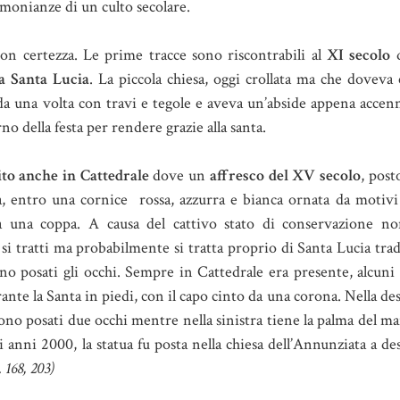
timonianze di un culto secolare.
on certezza. Le prime tracce sono riscontrabili al
XI secolo
q
a Santa Lucia
. La piccola chiesa, oggi crollata ma che doveva
 da una volta con travi e tegole e aveva un’abside appena accenn
no della festa per rendere grazie alla santa.
ito anche in Cattedrale
dove un
affresco del XV secolo
, post
ta, entro una cornice rossa, azzurra e bianca ornata da motivi
a una coppa. A causa del cattivo stato di conservazione no
si tratti ma probabilmente si tratta proprio di Santa Lucia tr
no posati gli occhi. Sempre in Cattedrale era presente, alcuni 
urante la Santa in piedi, con il capo cinto da una corona. Nella de
ono posati due occhi mentre nella sinistra tiene la palma del ma
 anni 2000, la statua fu posta nella chiesa dell’Annunziata a dest
. 168, 203)