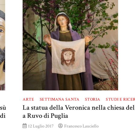
ARTE
SETTIMANA SANTA
STORIA
STUDI E RICE
sù
La statua della Veronica nella chiesa d
di
a Ruvo di Puglia
12 Luglio 2017
Francesco Lauciello