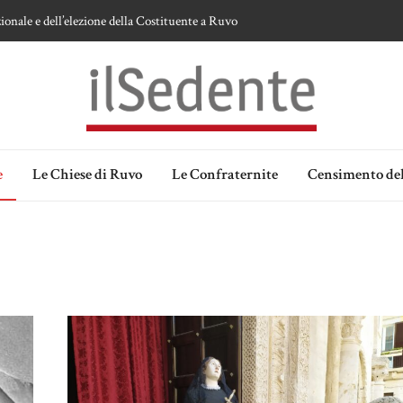
ionale e dell’elezione della Costituente a Ruvo
te sulla devozione alla Vergine a Ruvo di Puglia
 della Madonna delle Grazie di Ruvo di Puglia
an Domenico
lia. Ipotesi e memorie.
e
Le Chiese di Ruvo
Le Confraternite
Censimento del