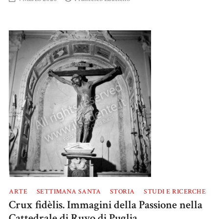
ARTE
SETTIMANA SANTA
STORIA
STUDI E RICERCHE
Crux fidèlis. Immagini della Passione nella
Cattedrale di Ruvo di Puglia