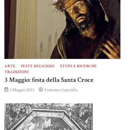
ARTE
FESTE RELIGIOSE
STUDI E RICERCHE
TRADIZIONI
3 Maggio: festa della Santa Croce
3 Maggio 2013
Francesco Lauciello