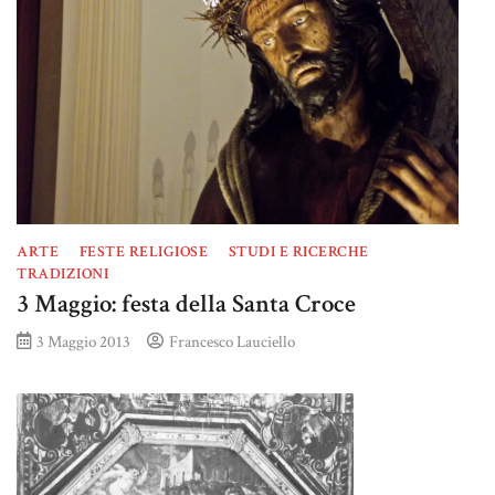
ARTE
FESTE RELIGIOSE
STUDI E RICERCHE
TRADIZIONI
3 Maggio: festa della Santa Croce
3 Maggio 2013
Francesco Lauciello