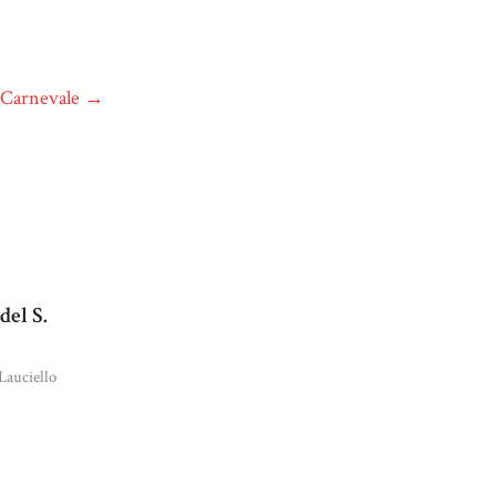
i Carnevale
→
del S.
Lauciello