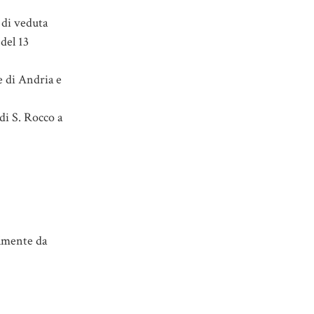
 di veduta
del 13
e di Andria e
di S. Rocco a
almente da