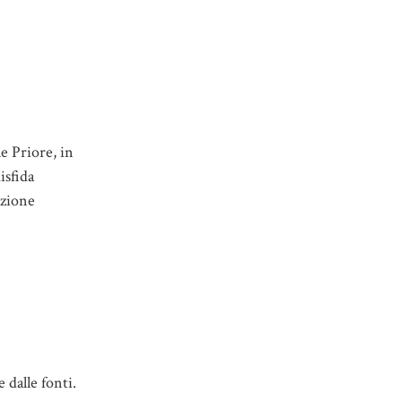
le Priore, in
isfida
azione
 dalle fonti.