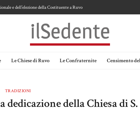
ionale e dell’elezione della Costituente a Ruvo
te sulla devozione alla Vergine a Ruvo di Puglia
 della Madonna delle Grazie di Ruvo di Puglia
an Domenico
lia. Ipotesi e memorie.
e
Le Chiese di Ruvo
Le Confraternite
Censimento del
TRADIZIONI
a dedicazione della Chiesa di S