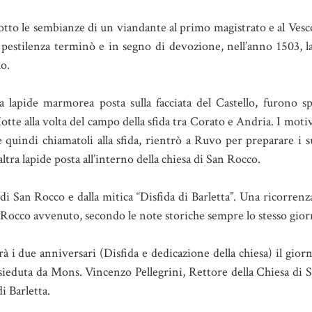
sotto le sembianze di un viandante al primo magistrato e al Vesco
pestilenza terminò e in segno di devozione, nell’anno 1503, la
lo.
 lapide marmorea posta sulla facciata del Castello, furono spe
otte alla volta del campo della sfida tra Corato e Andria. I motivi
e quindi chiamatoli alla sfida, rientrò a Ruvo per preparare i 
ltra lapide posta all’interno della chiesa di San Rocco.
 di San Rocco e dalla mitica “Disfida di Barletta”. Una ricorrenz
n Rocco avvenuto, secondo le note storiche sempre lo stesso gior
 i due anniversari (Disfida e dedicazione della chiesa) il gior
ieduta da Mons. Vincenzo Pellegrini, Rettore della Chiesa di S
i Barletta.