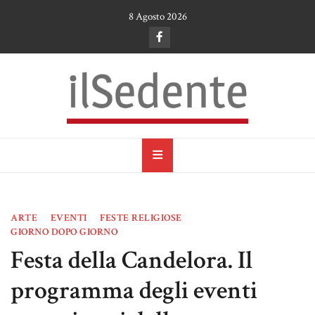
Skip
8 Agosto 2026
to
content
il Sedente
Cultura, arte e tradizioni a Ruvo di Puglia
ARTE
EVENTI
FESTE RELIGIOSE
GIORNO DOPO GIORNO
Festa della Candelora. Il
programma degli eventi