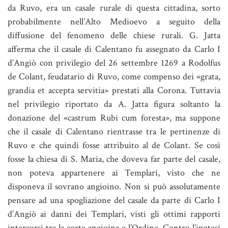
da Ruvo, era un casale rurale di questa cittadina, sorto
probabilmente nell’Alto Medioevo a seguito della
diffusione del fenomeno delle chiese rurali. G. Jatta
afferma che il casale di Calentano fu assegnato da Carlo I
d’Angiò con privilegio del 26 settembre 1269 a Rodolfus
de Colant, feudatario di Ruvo, come compenso dei «grata,
grandia et accepta servitia» prestati alla Corona. Tuttavia
nel privilegio riportato da A. Jatta figura soltanto la
donazione del «castrum Rubi cum foresta», ma suppone
che il casale di Calentano rientrasse tra le pertinenze di
Ruvo e che quindi fosse attribuito al de Colant. Se così
fosse la chiesa di S. Maria, che doveva far parte del casale,
non poteva appartenere ai Templari, visto che ne
disponeva il sovrano angioino. Non si può assolutamente
pensare ad una spogliazione del casale da parte di Carlo I
d’Angiò ai danni dei Templari, visti gli ottimi rapporti
intercorsi tra la corte angioina e l’Ordine. Contro l’ipotesi