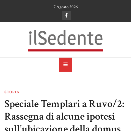
Skip
7 Agosto 2026
to
content
il Sedente
Cultura, arte e tradizioni a Ruvo di Puglia
STORIA
Speciale Templari a Ruvo/2:
Rassegna di alcune ipotesi
sull’ubicazione della domus