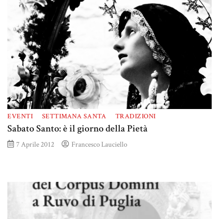
EVENTI
SETTIMANA SANTA
TRADIZIONI
Sabato Santo: è il giorno della Pietà
7 Aprile 2012
Francesco Lauciello