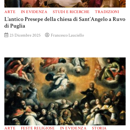
ARTE
IN EVIDENZA
STUDI E RICERCHE
TRADIZIONI
L’antico Presepe della chiesa di Sant’Angelo a Ruvo
di Puglia
23 Dicembre 2025
Francesco Lauciello
ARTE
FESTE RELIGIOSE
IN EVIDENZA
STORIA