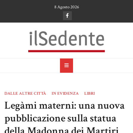
Skip
8 Agosto 2026
to
content
il Sedente
Cultura, arte e tradizioni a Ruvo di Puglia
DALLE ALTRE CITTÀ
IN EVIDENZA
LIBRI
Legàmi materni: una nuova
pubblicazione sulla statua
della Madonna dei Martiri