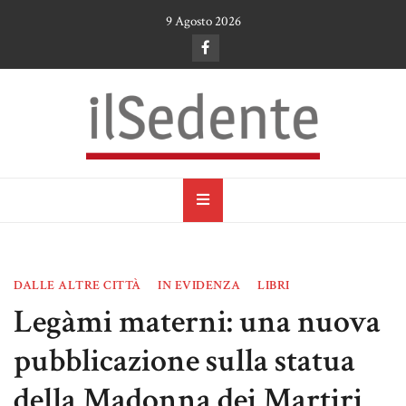
Skip
9 Agosto 2026
to
content
il Sedente
Cultura, arte e tradizioni a Ruvo di Puglia
DALLE ALTRE CITTÀ
IN EVIDENZA
LIBRI
Legàmi materni: una nuova
pubblicazione sulla statua
della Madonna dei Martiri